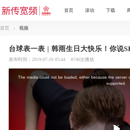
首页
视频
台球表一表 | 韩雨生日大快乐！你说S
发布时间：2019-07-10 05:44
8746次播放
This
is
a
The media could not be loaded, either because the server o
modal
window.
supported.