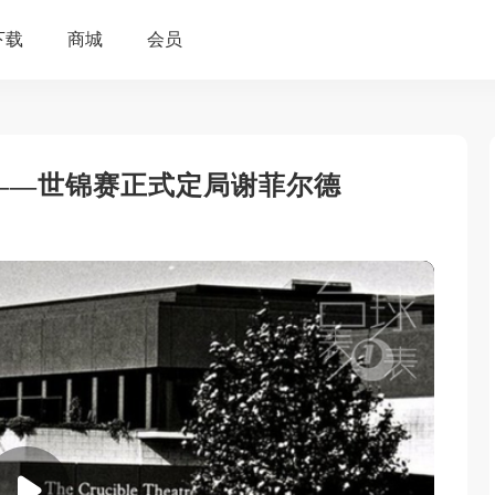
属——世锦赛正式定局谢菲尔德