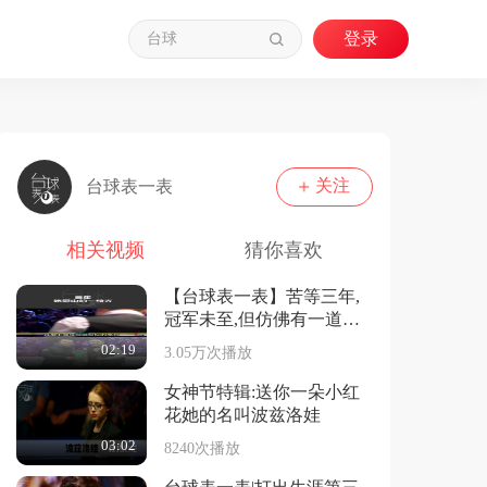
关注
台球表一表
相关视频
猜你喜欢
【台球表一表】苦等三年,
冠军未至,但仿佛有一道光
已经悄然穿透迷雾!
02:19
3.05万次播放
女神节特辑:送你一朵小红
花她的名叫波兹洛娃
03:02
8240次播放