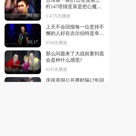
台球表一表|打出生涯第三
杆147塔猜亚算是把心魔踏
碎了
01:32
1.47万次播放
上天不会回报每一位坚持不
懈的人好在吉尔伯特是幸运
的
02:17
6344次播放
那么问题来了大战前妻到底
会是种什么感觉?
02:53
6245次播放
庆祝英国公开赛时隔17年回
归我感受到全部都回来了
02:48
4327次播放
台球表一表|世锦赛第四度
封王!不管别人怎么说,你就
是大师!
03:01
33.42万次播放
台球表一表|当风头正劲的