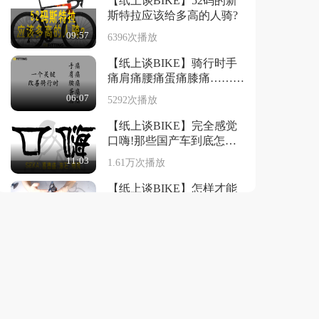
【纸上谈BIKE】52码的新
斯特拉应该给多高的人骑?
09:57
6396次播放
【纸上谈BIKE】骑行时手
痛肩痛腰痛蛋痛膝痛……竟
由同一个原因导致?
06:07
5292次播放
【纸上谈BIKE】完全感觉
口嗨!那些国产车到底怎么
样?
11:03
1.61万次播放
【纸上谈BIKE】怎样才能
买到假的Shimano锁片?
05:04
1.55万次播放
【纸上谈BIKE】FITTER眼
中哪种锁踏好?
13:35
1.31万次播放
【纸上谈BIKE】完全感觉