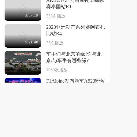
ARRC亚洲公路摩托车锦标
赛泰国站R1
3:57:19
233次播放
2023亚洲勒芒系列赛阿布扎
比站R4
5:21:48
23次播放
车手们与北京的缘!你与北
京/与车手有哪些缘?
00:12
1930次播放
F1Alpine发布新车A523粉蓝
两种涂装齐亮相
00:08
2251次播放
【视频】迈凯伦发布2023赛
季新车MCL60​
00:08
1350次播放
【视频】阿斯顿马丁车队发