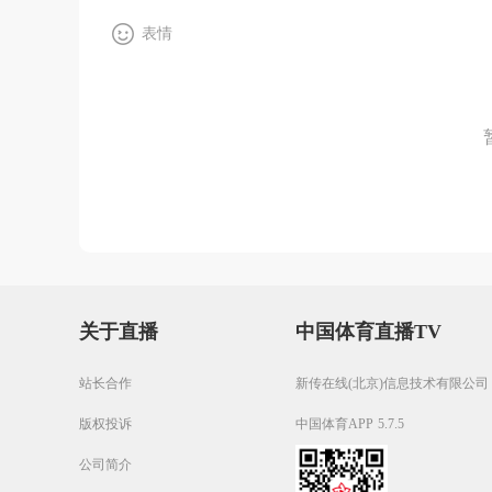
表情
关于直播
中国体育直播TV
站长合作
新传在线(北京)信息技术有限公司
版权投诉
中国体育APP 5.7.5
公司简介