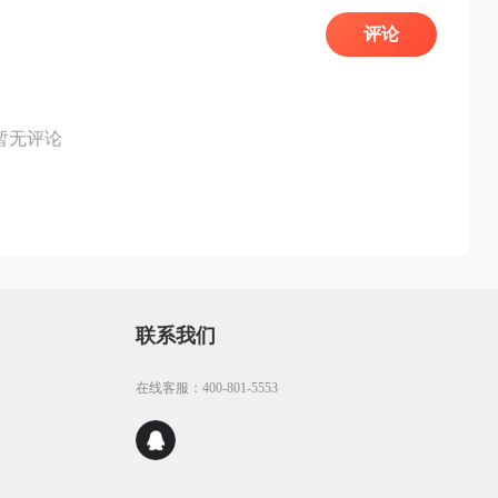
评论
暂无评论
联系我们
在线客服：400-801-5553