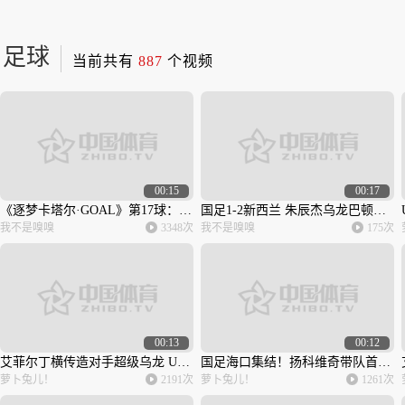
足球
当前共有
887
个视频
00:15
00:17
《逐梦卡塔尔·GOAL》第17球：萨利姆·阿尔多萨里兜射破门
国足1-2新西兰 朱辰杰乌龙巴顿破门
我不是嗅嗅
3348次
我不是嗅嗅
175次
00:13
00:12
艾菲尔丁横传造对手超级乌龙 U20国足1-0取得领先
国足海口集结！扬科维奇带队首训 蒋光太任航未参加合练
萝卜兔儿！
2191次
萝卜兔儿！
1261次