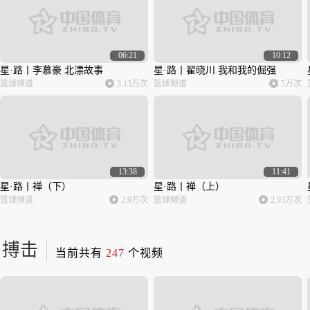
06:21
10:12
星·路丨李慕豪 北漂故事
星·路丨翟晓川 我和我的倔强
篮球频道
3.13万次
篮球频道
5万次
13:38
11:41
星·路丨禅（下）
星·路丨禅（上）
篮球频道
2.9万次
篮球频道
2.93万次
搏击
当前共有
247
个视频