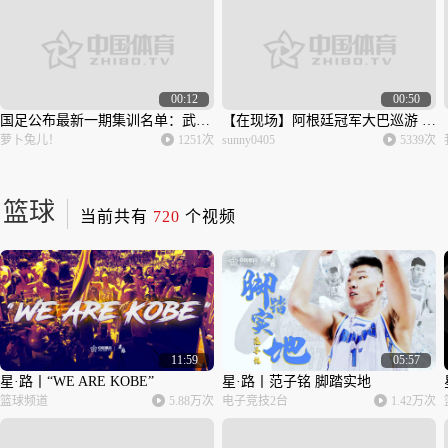
00:12
00:50
国足公布最新一期集训名单：武磊领衔24人 艾克森蒋光太入选
【在现场】阿根廷冠军大巴巡游 球迷为看眼梅西有多疯狂
萝卜兔儿！
1251次
sunny0405
5339次
篮球
当前共有
720
个视频
11:59
05:57
星·路丨“WE ARE KOBE”
星·路丨范子铭 脚踏实地
篮球频道
5.88万次
电子竞技2台
1.42万次