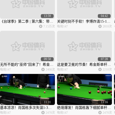
13:59
04:42
《台球季》第二季 | 第六集：带塞的黄毛
关键时刻不手软！李博炸清15-14绝杀徐天伟晋级16强 | 超级大奖赛石家庄站
7.15万次
每局147
2810次
09:58
07:28
无所不能的“巫师”回来了！希金斯单杆144分刷新本季最高 | 2022/23冠军联赛
这是要卫冕的节奏！希金斯单杆116分清台杀气十足 | 2022/23冠军联赛
每局147
2400次
每局147
2210次
11:31
13:16
基本凉凉！肖国栋多次失误1-3不敌威尔逊吃到第三败 | 2022/23冠军联赛
绝境爆发！肖国栋轰下细腻单杆124分清台 | 2022/23冠军联赛
每局147
2470次
每局147
2470次