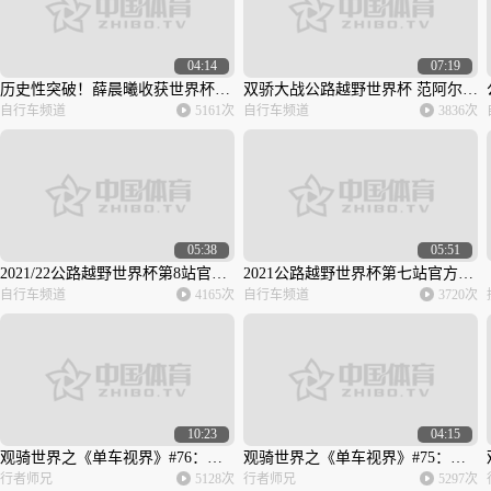
04:14
07:19
历史性突破！薛晨曦收获世界杯男子1公里个人计时赛冠军
双骄大战公路越野世界杯 范阿尔特收获赛季四连胜
自行车频道
5161次
自行车频道
3836次
05:38
05:51
2021/22公路越野世界杯第8站官方集锦
2021公路越野世界杯第七站官方集锦：比利时车手本土圆梦
自行车频道
4165次
自行车频道
3720次
10:23
04:15
观骑世界之《单车视界》#76：中国最长的骑行爬坡路线
观骑世界之《单车视界》#75：速降世界冠军的绝美挑战
行者师兄
5128次
行者师兄
5297次