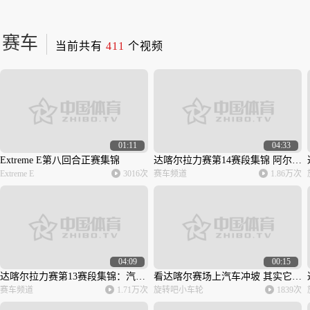
赛车
当前共有
411
个视频
01:11
04:33
Extreme E第八回合正赛集锦
达喀尔拉力赛第14赛段集锦 阿尔阿提亚收获第五冠KTM笑傲摩托车组
Extreme E
3016次
赛车频道
1.86万次
04:09
00:15
达喀尔拉力赛第13赛段集锦：汽车组勒布连续6次赛段冠军创历史 摩托车组冠军悬念还在
看达喀尔赛场上汽车冲坡 其实它就是一种生活态度…
赛车频道
1.71万次
旋转吧小车轮
1839次