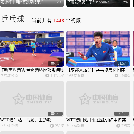
足协杯中国体育独家纪录片 《事不过“三”》
13:00
下雨就不骑车了？NoNoNo 下雨天说不定能玩得更嗨~
03:57
乒乓球
当前共有
1448
个视频
体坛刘伯温
5.31万次
自行车频道
4362次
00:43
01:57
许昕重返赛场 全锦赛适应场地训练
【成都大运会】乒乓球男女团体四分之一决赛 中国男女团晋级半决赛
乒乓球频道
1.47万次
小张爱看球
2460次
00:26
00:12
WTT澳门站丨马龙、王楚钦一同训练
WTT澳门站丨迪亚兹训练中搞笑模仿伊藤美诚发球动作
乒乓球频道
259次
乒乓球频道
225次