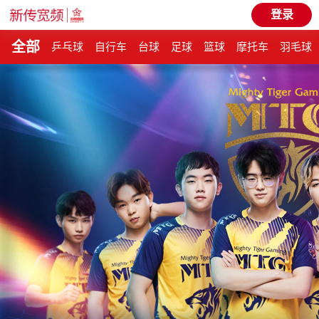
登录
全部
乒乓球
自行车
台球
足球
篮球
摩托车
羽毛球