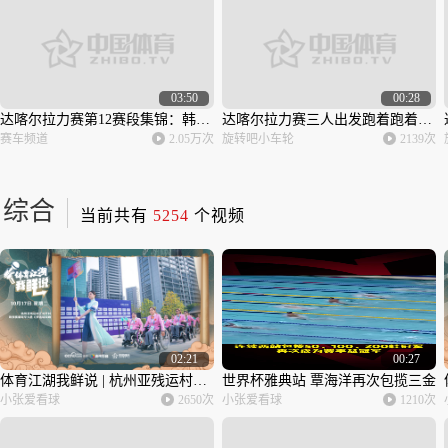
03:50
00:28
达喀尔拉力赛第12赛段集锦：韩魏车组总成绩上升到第8 摩托车组争冠形势仍不清晰
达喀尔拉力赛三人出发跑着跑着少了个人 车手竟然没发现？
赛车频道
2.05万次
旋转吧小车轮
2139次
综合
当前共有
5254
个视频
02:21
00:27
体育江湖我鲜说 | 杭州亚残运村正式开村 欧预赛葡萄牙大胜C罗连场双响
世界杯雅典站 覃海洋再次包揽三金
小张爱看球
2650次
小张爱看球
1210次