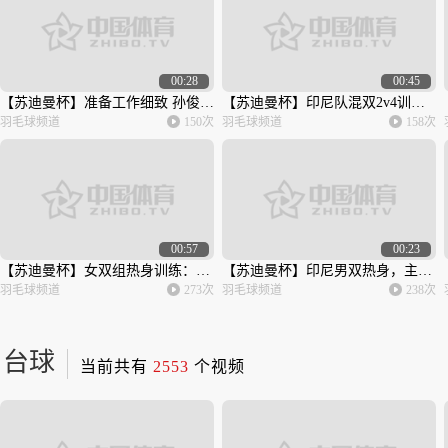
00:28
00:45
【苏迪曼杯】准备工作细致 孙俊指导亲自上阵拖地
【苏迪曼杯】印尼队混双2v4训练 德扬/维德佳佳或成依靠
羽毛球频道
150次
羽毛球频道
158次
00:57
00:23
【苏迪曼杯】女双组热身训练：陈清晨/贾一凡vs张殊贤/郑雨
【苏迪曼杯】印尼男双热身，主打的就是一个呐喊
羽毛球频道
273次
羽毛球频道
238次
台球
当前共有
2553
个视频