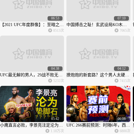
06:53
07:10
【2021 UFC年度群像】：至暗之后，黎明之前
中国搏击之耻！玄武设局KO木村翔；UFC霸主遭网红击毙，真废物
8513次
7065次
04:38
04:12
UFC最无解的男人，29战不败无人能敌，下一个受害者是谁？
撩炮炮的新套路？这个男人太硬了，嘴炮康纳看了都想复出！
5232次
7415次
05:42
06:06
小鹰直言必败，李景亮注定沦为狼王垫脚石？你想多了！
UFC 266赛前预测：时隔6年，西海岸麻匪帮精神领袖、初代恶棍王回归！
1.18万次
6800次