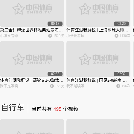
00:18
02:26
第二金！游泳世界杯雅典站覃海洋50蛙夺冠
体育江湖我鲜说 | 上海网球大师赛决赛今日上演 友谊赛：德国3-1逆转美国
小张爱看球
1520次
小张爱看球
1130次
02:32
02:32
体育江湖我鲜说 | 郑钦文2-0淘汰萨卡里挺进8强 乒乓球全锦赛男女单打八强出炉
体育江湖我鲜说 | 国足2-0越南 王秋明凌空斩武磊建功 张之臻不敌16号种子无缘八强
我不是嗅嗅
155次
我不是嗅嗅
156次
自行车
当前共有
495
个视频