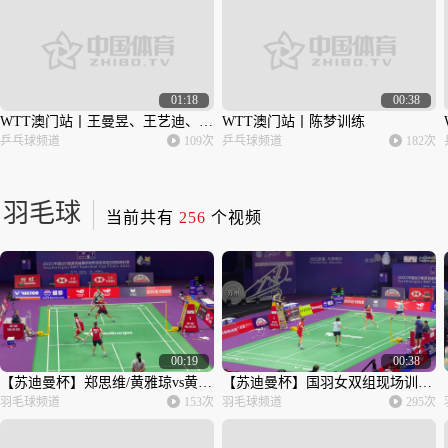
01:18
00:38
WTT澳门站丨王曼昱、王艺迪、田志希训练
WTT澳门站丨陈梦训练
乒乓球频道
109次
乒乓球频道
182次
羽毛球
当前共有
256
个视频
00:19
00:38
【苏迪曼杯】郑思维/黄雅琼vs黄东萍/冯彦哲 高崚场边指导
【苏迪曼杯】国羽女双组现场训练：陈清晨/贾一凡vs张殊贤/郑雨
羽毛球频道
153次
羽毛球频道
295次